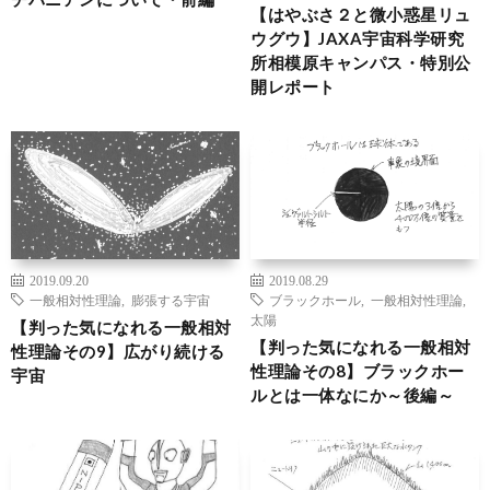
【はやぶさ２と微小惑星リュ
ウグウ】JAXA宇宙科学研究
所相模原キャンパス・特別公
開レポート
2019.09.20
2019.08.29
一般相対性理論
,
膨張する宇宙
ブラックホール
,
一般相対性理論
,
太陽
【判った気になれる一般相対
【判った気になれる一般相対
性理論その9】広がり続ける
性理論その8】ブラックホー
宇宙
ルとは一体なにか～後編～