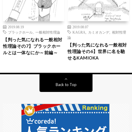
2019.08.19
2019.08.07
ブラックホール
,
一般相対性理論
KAGRA
,
カミオカンデ
,
相対性理
論
【判った気になれる一般相対
【判った気になれる一般相対
性理論その7】ブラックホー
性理論その6】世界に名を馳
ルとは一体なにか～前編～
せるKAMIOKA
Back to Top