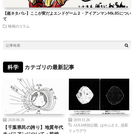
【超ネタバレ】ここが変だよエンドゲーム２・アイアンマンMk.85につい
て
映画のコラム
科学
カテゴリの最新記事
2020.06.26
2019.11.26
JAXA特別公開
,
はやぶさ２
,
惑星
【千葉県民の誇り】地質年代
リュウグウ
チバニアンについて・前編