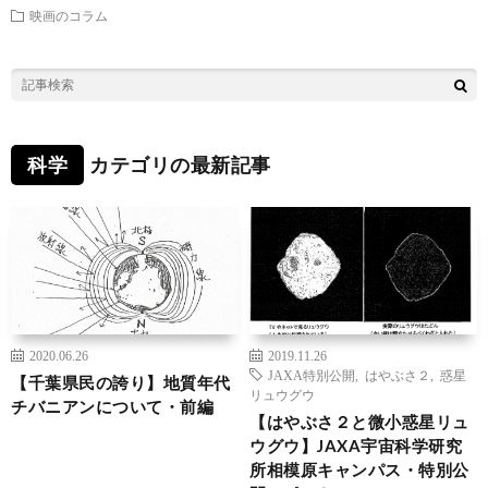
映画のコラム
科学
カテゴリの最新記事
2020.06.26
2019.11.26
JAXA特別公開
,
はやぶさ２
,
惑星
【千葉県民の誇り】地質年代
リュウグウ
チバニアンについて・前編
【はやぶさ２と微小惑星リュ
ウグウ】JAXA宇宙科学研究
所相模原キャンパス・特別公