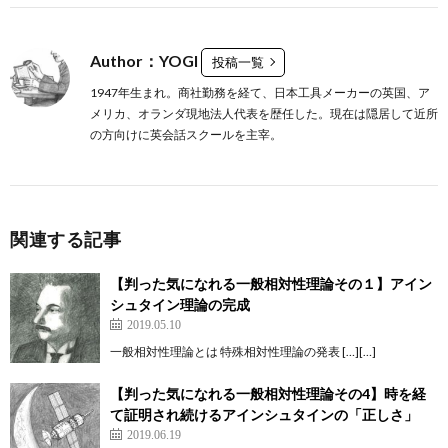
Author：YOGI
投稿一覧
1947年生まれ。商社勤務を経て、日本工具メーカーの英国、ア
メリカ、オランダ現地法人代表を歴任した。現在は隠居して近所
の方向けに英会話スクールを主宰。
関連する記事
【判った気になれる一般相対性理論その１】アイン
シュタイン理論の完成
2019.05.10
一般相対性理論とは 特殊相対性理論の発表 […][…]
【判った気になれる一般相対性理論その4】時を経
て証明され続けるアインシュタインの「正しさ」
2019.06.19