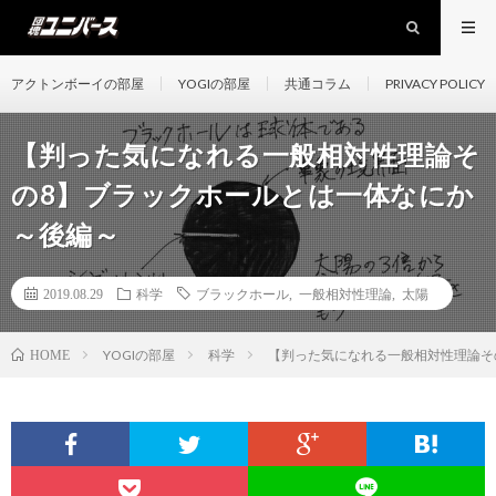
アクトンボーイの部屋
YOGIの部屋
共通コラム
PRIVACY POLICY
【判った気になれる一般相対性理論そ
の8】ブラックホールとは一体なにか
～後編～
2019.08.29
科学
ブラックホール
,
一般相対性理論
,
太陽
YOGIの部屋
科学
【判った気になれる一般相対性理論そ
HOME