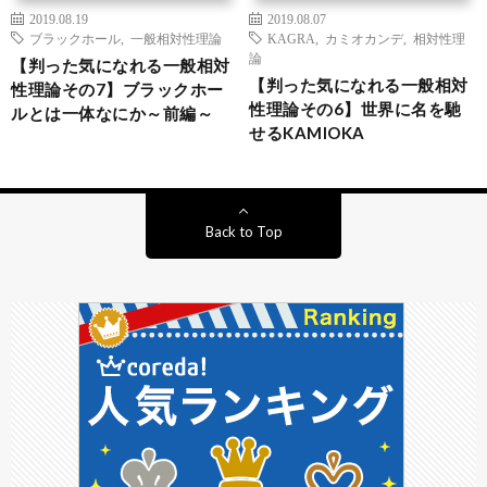
2019.08.19
2019.08.07
ブラックホール
,
一般相対性理論
KAGRA
,
カミオカンデ
,
相対性理
論
【判った気になれる一般相対
【判った気になれる一般相対
性理論その7】ブラックホー
性理論その6】世界に名を馳
ルとは一体なにか～前編～
せるKAMIOKA
Back to Top