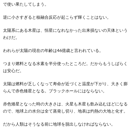
で使い果たしてしまう。
逆に小さすぎると核融合反応が起こらず輝くことはない。
太陽系にある木星は、恒星になれなかった出来損ないの天体という
わけだ。
われらが太陽の現在の年齢は46億歳と言われている。
つまり燃料となる水素を半分使ったところだ。だからもうしばらく
は安心だ。
太陽は燃料が乏しくなって寿命が近づくと温度が下がり、大きく膨
らんで赤色矮星となる。ブラックホールにはならない。
赤色矮星となった時の大きさは、火星も木星も飲み込むほどになる
ので、地球上の水分は全て蒸発し切り、地表は灼熱の大地と化す。
だから人類はそうなる前に地球を脱出しなければならない。