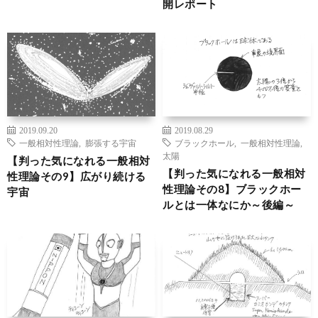
開レポート
2019.09.20
2019.08.29
一般相対性理論
,
膨張する宇宙
ブラックホール
,
一般相対性理論
,
太陽
【判った気になれる一般相対
【判った気になれる一般相対
性理論その9】広がり続ける
性理論その8】ブラックホー
宇宙
ルとは一体なにか～後編～