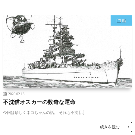
船
2020.02.13
不沈猫オスカーの数奇な運命
今回は珍しくネコちゃんの話。 それも不沈 […]
続きを読む