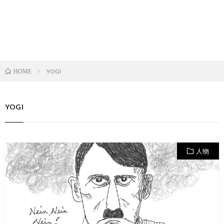
YOGI
HOME
YOGI
人物