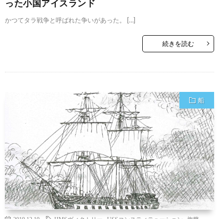
った小国アイスランド
かつてタラ戦争と呼ばれた争いがあった。 […]
続きを読む
船
2019.12.19
HMSヴィクトリー
,
USSコンスティテューション
,
旗艦