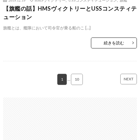
【旗艦の話】HMSヴィクトリーとUSSコンスティテ
ューション
旗艦とは、艦隊において司令官が乗る船のこ […]
続きを読む
NEXT
1
…
10