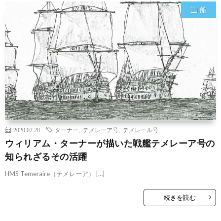
船
2020.02.28
ターナー
,
テメレーア号
,
テメレール号
ウィリアム・ターナーが描いた戦艦テメレーア号の
知られざるその活躍
HMS Temeraire（テメレーア） […]
続きを読む