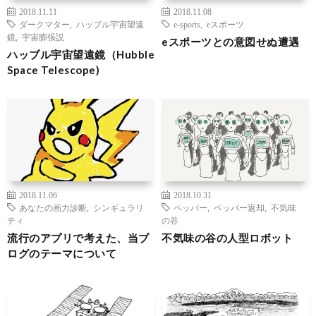
2018.11.11
2018.11.08
ダークマター
,
ハッブル宇宙望遠
e-sports
,
eスポーツ
鏡
,
宇宙膨張説
eスポーツとの意図せぬ遭遇
ハッブル宇宙望遠鏡（Hubble
Space Telescope)
2018.11.06
2018.10.31
あなたの画力診断
,
シンギュラリ
ペッパー
,
ペッパー返却
,
不気味
ティ
の谷
流行のアプリで考えた、当ブ
不気味の谷の人型ロボット
ログのテーマについて