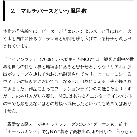
2. マルチバースという風呂敷
本作の予告編では、ピーターが「エレメンタルズ」と呼ばれる、火
や水を自由に操るヴィラン達と戦闘を繰り広げている様子が映し出
されています。
『アイアンマン』（2008）から始まったMCUでは、観客に劇中の世
界を自らの住む世界と地続きにあると思わせるような「リアル」演
出がシリーズを通しておおむね踏襲されており、ヒーローに対する
ヴィランの描き方においても、なるべく自然に見える工夫が施され
てきました。作品によってフィクションラインの高低こそあります
が、このやり方が功を奏し、MCUはあらゆるエンターテインメント
の中でも類を見ないほどの規模へ成長したといっても過言ではあり
ません。
「親愛なる隣人」がキャッチフレーズのスパイダーマンも、前作
『ホームカミング』ではNYに暮らす高校生の身の回りの、言っちゃ