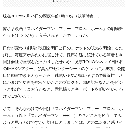
Advertisement
現在2019年6月26日の深夜午前0時30分（執筆時点）。
皆さま映画『スパイダーマン：ファー・フロム・ホーム』の劇場チ
ケットはつつがなく入手されましたでしょうか。
日付が変わり劇場が映画公開日当日のチケットの販売を開始するた
びに、毎度アホみたいに寝こけて、良席を逃し続けている筆者も今
回は会社で昼寝をたっぷりしたせいか、見事TOHOシネマズ日比谷
のIMAXシアター、ど真ん中センターシートのゲットに大成功、公開
日に鑑賞できるとなったら、俄然やる気が違いますので最近忙しさ
にかまけて更新を怠っていたこのブログも、関連記事なんかをビシ
ッとあげてしまおうかなと、意気揚々とキーボードを叩いているわ
けでございます。
さて、そんなわけで今回は『スパイダーマン：ファー・フロム・ホ
ーム』（以下『スパイダーマン：FFH』）の見どころを紹介してみ
ようと思うわけですが、切り口としましては、どのエンタメ系サイ