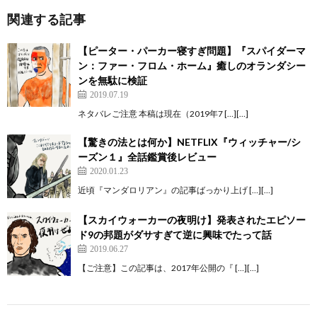
関連する記事
【ピーター・パーカー寝すぎ問題】『スパイダーマ
ン：ファー・フロム・ホーム』癒しのオランダシー
ンを無駄に検証
2019.07.19
ネタバレご注意 本稿は現在（2019年7 […][…]
【驚きの法とは何か】NETFLIX『ウィッチャー/シ
ーズン１』全話鑑賞後レビュー
2020.01.23
近頃『マンダロリアン』の記事ばっかり上げ […][…]
【スカイウォーカーの夜明け】発表されたエピソー
ド9の邦題がダサすぎて逆に興味でたって話
2019.06.27
【ご注意】この記事は、2017年公開の『 […][…]