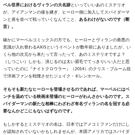
ベル世界におけるヴィランの大名跡
といっていいあのミステリオ
が、アイアンマンの後を継ぎ、ヒーロー側に加入してスパイダーマ
ンと肩を並べて戦っていくなんてこと、
あるわけがないのです（断
言）。
確かにマーベルコミックスの方でも、ヒーローとヴィランの善悪の
意識が入れ替わるAXISというイベントが数年前にありましたが、い
くら他の次元から来たって言ったって、あのミステリオですよ？
（しつこい）しかも、演じるのは太い眉毛でてっきりいい人だと思
っていたのに『ナイトクロウラー』（2014）のクリス・ブルーム役
で洋画ファンを戦慄させたジェイク・ギレンホール。
そもそも新たなヒーローを登場させるのであれば、マーベルにはベ
ンチを温めている映画未登場のヒーローがわんさかいるのです。ス
パイダーマンの新たな相棒にわざわざ有名ヴィランの名を冠する必
要なんかどこにもないはずなのです。
もしかするとミステリオの名は、日本ではアメコミファンだけにし
か認知されていないかもしれませんが、本国アメリカではスパイダ