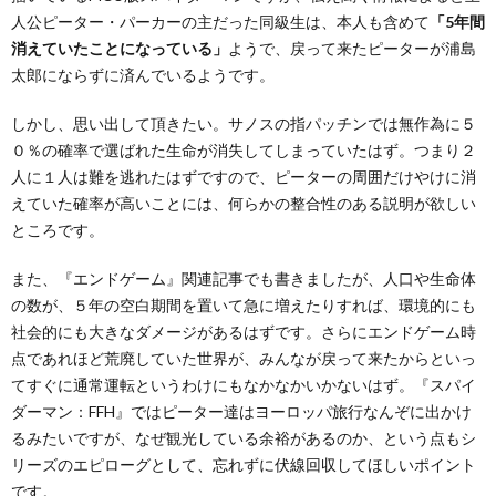
人公ピーター・パーカーの主だった同級生は、本人も含めて
「5年間
消えていたことになっている」
ようで、戻って来たピーターが浦島
太郎にならずに済んでいるようです。
しかし、思い出して頂きたい。サノスの指パッチンでは無作為に５
０％の確率で選ばれた生命が消失してしまっていたはず。つまり２
人に１人は難を逃れたはずですので、ピーターの周囲だけやけに消
えていた確率が高いことには、何らかの整合性のある説明が欲しい
ところです。
また、『エンドゲーム』関連記事でも書きましたが、人口や生命体
の数が、５年の空白期間を置いて急に増えたりすれば、環境的にも
社会的にも大きなダメージがあるはずです。さらにエンドゲーム時
点であれほど荒廃していた世界が、みんなが戻って来たからといっ
てすぐに通常運転というわけにもなかなかいかないはず。『スパイ
ダーマン：FFH』ではピーター達はヨーロッパ旅行なんぞに出かけ
るみたいですが、なぜ観光している余裕があるのか、という点もシ
リーズのエピローグとして、忘れずに伏線回収してほしいポイント
です。