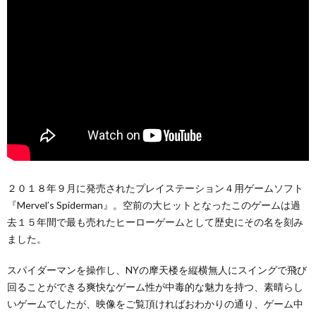
２０１８年９月に発売されたプレイステーション４用ゲームソフト
『Mervel’s Spiderman』。空前の大ヒットとなったこのゲームは過
去１５年間で最も売れたヒーローゲームとして歴史にその名を刻み
ました。
スパイダーマンを操作し、NYの摩天楼を縦横無人にスイングで飛び
回ることができる爽快なゲーム性が中毒的な魅力を持つ、素晴らし
いゲームでしたが、映像をご覧頂ければおわかりの通り、ゲーム中