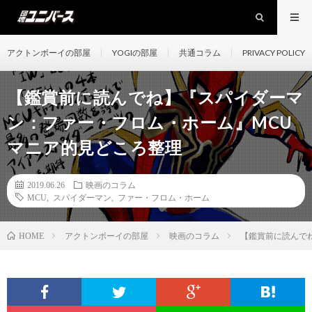
アクトンボーイの部屋
YOGIの部屋
共通コラム
PRIVACY POLICY
【鑑賞前に読んでね】『スパイダーマ
ン：ファー・フロム・ホーム』MCU
マニア的見どころ整理
2019.06.26
映画のコラム
MCU
,
スパイダーマン
,
ファー・フロム・ホーム
アクトンボーイの部屋
映画のコラム
【鑑賞前に読んで
HOME