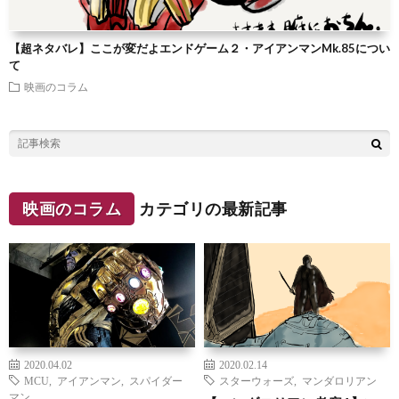
【超ネタバレ】ここが変だよエンドゲーム２・アイアンマンMk.85につい
て
映画のコラム
映画のコラム
カテゴリの最新記事
2020.04.02
2020.02.14
MCU
,
アイアンマン
,
スパイダー
スターウォーズ
,
マンダロリアン
マン