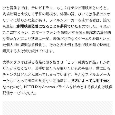
ひと昔前までは、テレビドラマ、もしくはテレビ用映画というと、
劇場映画と比較して予算の規模や、俳優の質、ひいては作品のクオ
リティに明らかな差があり、フィルムメーカーを志す若者は、誰で
も最初は
劇場映画監督になることを夢見ていた
ものでした。それが
ここ20年くらい、スマートフォンを象徴とする個人用端末の爆発的
な普及などにより状況は一変。映像だけでなくゲームやSNSといっ
た個人用の娯楽は多様化し、それと反比例する形で映画館で映画を
鑑賞する人は減り続けています。
大手スタジオは減る客足に頭を悩ませ「ヒット確実な作品」しか作
りたがらなくなり、若手監督たちが撮りたいものを撮り、世に出る
チャンスはどんどん減ってしまっています。そんなフィルムメーカ
ーたちにとって出口の見えない悪循環に、
見方によっては射す光と
なった
のが、NETFLIXやAmazonプライムを始めとする個人向け映像
配信サービスでした。