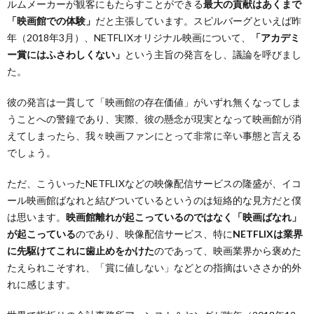
ルムメーカーが観客にもたらすことができる
最大の貢献はあくまで
「映画館での体験」
だと主張しています。スピルバーグといえば昨
年（2018年3月）、NETFLIXオリジナル映画について、
「アカデミ
ー賞にはふさわしくない」
という主旨の発言をし、議論を呼びまし
た。
彼の発言は一貫して「映画館の存在価値」がいずれ無くなってしま
うことへの警鐘であり、実際、彼の懸念が現実となって映画館が消
えてしまったら、我々映画ファンにとって非常に辛い事態と言える
でしょう。
ただ、こういったNETFLIXなどの映像配信サービスの隆盛が、イコ
ール映画館ばなれと結びついているというのは短絡的な見方だと僕
は思います。
映画館離れが起こっているのではなく「映画ばなれ」
が起こっている
のであり、映像配信サービス、特に
NETFLIXは業界
に先駆けてこれに歯止めをかけた
のであって、映画業界から褒めた
たえられこそすれ、「賞に値しない」などとの指摘はいささか的外
れに感じます。