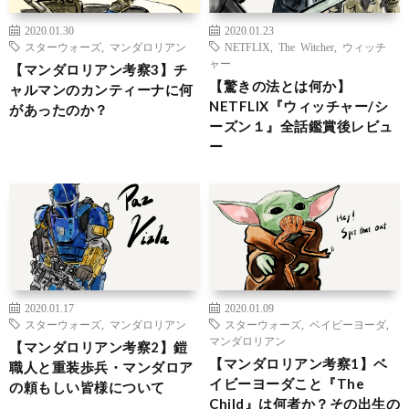
2020.01.30
2020.01.23
スターウォーズ
,
マンダロリアン
NETFLIX
,
The Witcher
,
ウィッチ
ャー
【マンダロリアン考察3】チ
【驚きの法とは何か】
ャルマンのカンティーナに何
NETFLIX『ウィッチャー/シ
があったのか？
ーズン１』全話鑑賞後レビュ
ー
2020.01.17
2020.01.09
スターウォーズ
,
マンダロリアン
スターウォーズ
,
ベイビーヨーダ
,
マンダロリアン
【マンダロリアン考察2】鎧
【マンダロリアン考察1】ベ
職人と重装歩兵・マンダロア
イビーヨーダこと『The
の頼もしい皆様について
Child』は何者か？その出生の