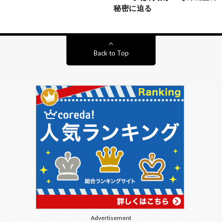
秘密に迫る
Back to Top
Advertisement