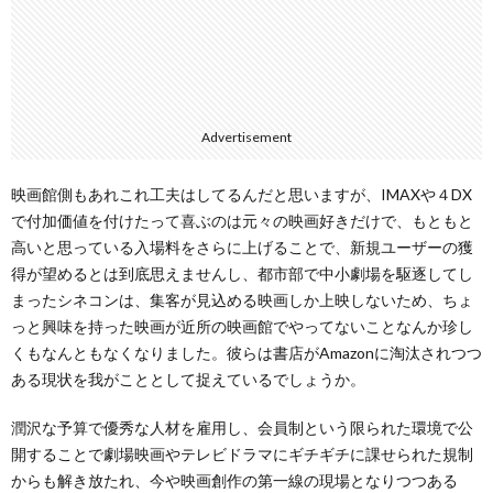
Advertisement
映画館側もあれこれ工夫はしてるんだと思いますが、IMAXや４DX
で付加価値を付けたって喜ぶのは元々の映画好きだけで、もともと
高いと思っている入場料をさらに上げることで、新規ユーザーの獲
得が望めるとは到底思えませんし、都市部で中小劇場を駆逐してし
まったシネコンは、集客が見込める映画しか上映しないため、ちょ
っと興味を持った映画が近所の映画館でやってないことなんか珍し
くもなんともなくなりました。彼らは書店がAmazonに淘汰されつつ
ある現状を我がこととして捉えているでしょうか。
潤沢な予算で優秀な人材を雇用し、会員制という限られた環境で公
開することで劇場映画やテレビドラマにギチギチに課せられた規制
からも解き放たれ、今や映画創作の第一線の現場となりつつある