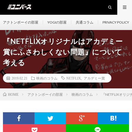
アクトンボーイの部屋
YOGIの部屋
共通コラム
PRIVACY POLICY
『NETFLIXオリジナルはアカデミー
賞にふさわしくない問題』について
考える
2019.02.21
映画のコラム
NETFLIX
,
アカデミー賞
アクトンボーイの部屋
映画のコラム
『NETFLIXオ
HOME