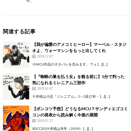
中。
関連する記事
【我が偏愛のアメコミヒーロー】マーベル・スタジ
オよ、ウォーマシンをもっと出してくれ
2018.12.07
※MCU作品のネタバレを含みます。 ウォ […][…]
【『蜘蛛の巣を払う女』を観る前に】5分で判った
気になれるミレニアム三部作
2019.01.07
※本稿は小説『ミレニアム』1～3及び米・ […][…]
【ポンコツ予想】どうなるMCU？サンディエゴコミ
コンの発表から読み解く今後の展開
2019.07.27
SDCC2019 本稿は本年（2019） […][…]