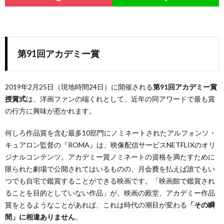
第91回アカデミー賞
2019年2月25日（現地時間24日）に開催される
第91回アカデミー賞
授賞式
は、洋画ファンの端くれとして、近年の同アワードで最も賞
の行方に興味が惹かれます。
何しろ作品賞を含む最多10部門にノミネートされたアルフォンソ・
キュアロン監督の『ROMA』は、映像配信サービスNETFLIXのオリ
ジナルコンテンツ。アカデミー賞ノミネートの資格を満たすために
限られた劇場で公開されてはいるものの、月会費を払えば誰でもい
つでも自宅で鑑賞することができる映画です。「映画館で鑑賞され
ることを目的としていない作品」が、映画の殿堂、アカデミー作品
賞をとるようなことがあれば、これは時代の潮目が変わる
「その瞬
間」に相違ありません
。