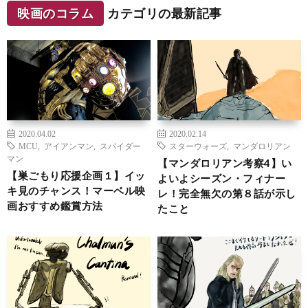
映画のコラム
カテゴリの最新記事
2020.04.02
2020.02.14
MCU
,
アイアンマン
,
スパイダー
スターウォーズ
,
マンダロリアン
マン
【マンダロリアン考察4】い
【巣ごもり応援企画１】イッ
よいよシーズン・フィナー
キ見のチャンス！マーベル映
レ！完全無欠の第８話が示し
画おすすめ鑑賞方法
たこと