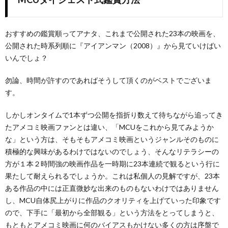
おすすめの鑑賞順ってアナタ、これまで公開された23本の映画を、
公開された時系列順に『アイアンマン（2008）』から見ていけばい
いんでしょ？
勿論、時間が許すのであればそうして頂くのがベストでございま
す。
しかしオンタイムで1本ずつ公開を指折り数えて待ちながら追ってき
たアメコミ映画ファンとは違い、「MCUをこれから見てみようか
な」という方は、そもそもアメコミ映画というジャンルそのものに
積極的な興味があるわけではないのでしょう、そんなリテラシーの
方が１本２時間強の映画作品を一時期に23本連続で観るという行に
果たして耐えられるでしょうか。これは私個人の見解ですが、23本
ある作品の中には正直微妙な出来のものもないわけではありません
し、MCU自体尻上がりに作品のクオリティを上げていった印象です
ので、下手に「最初から全部観る」という方法をとってしまうと、
もともとアメコミ映画に何のバイアスもかけない多くの方は序盤で