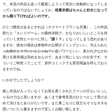
で、未見の作品も追って鑑賞しようって気分に自動的になってしま
っているのではないでしょうか。
枝葉末節はちゃんと好きになって
から掘り下げればよいのです。
ひとつ懸念があるとすれば（※スマートプランも共通）、この作品
群だと『エンドゲーム』の最終決戦で、かなりおいしいところを持
っていく女性ヒーローに対し
「誰！？」
となってしまう恐れがあり
ますが、彼女の場合は単独作の公開タイミングといい、与えられた
（お前ひとりでいいんじゃね？）
超パワーといい、多かれ少なかれ
受ける唐突感は否めませんので、あまり気にしないのが吉です。そ
ういうご時世ってことで、原作コミックでも賛否両論を呼んでおり
ますのでね。
いかがでしたでしょうか？
推し作品が入っていなくてお気を悪くされたファンの方もいらっし
ゃるのではと思いますが、あくまで参考意見のひとつとして受け止
めて頂けるとありがたいです。また巣ごもりに役立ちそうなネタを
思いついたら書きますので宜しくお願い致します。