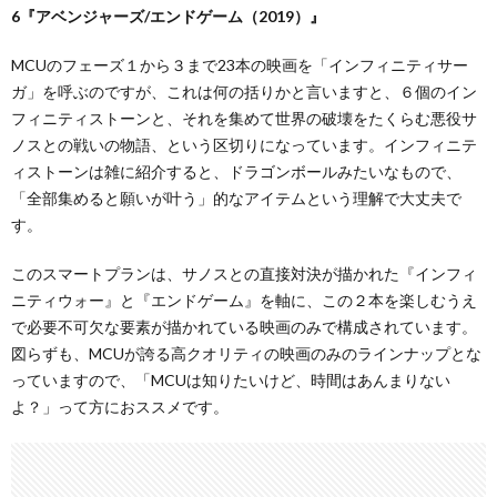
6『アベンジャーズ/エンドゲーム（2019）』
MCUのフェーズ１から３まで23本の映画を「インフィニティサー
ガ」を呼ぶのですが、これは何の括りかと言いますと、６個のイン
フィニティストーンと、それを集めて世界の破壊をたくらむ悪役サ
ノスとの戦いの物語、という区切りになっています。インフィニテ
ィストーンは雑に紹介すると、ドラゴンボールみたいなもので、
「全部集めると願いが叶う」的なアイテムという理解で大丈夫で
す。
このスマートプランは、サノスとの直接対決が描かれた『インフィ
ニティウォー』と『エンドゲーム』を軸に、この２本を楽しむうえ
で必要不可欠な要素が描かれている映画のみで構成されています。
図らずも、MCUが誇る高クオリティの映画のみのラインナップとな
っていますので、「MCUは知りたいけど、時間はあんまりない
よ？」って方におススメです。