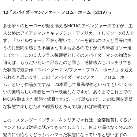
12『スパイダーマン/ファー・フロム・ホーム（2019）』
多士済々のヒーローが顔を揃えるMCUのアベンジャーズですが、主
人公格はアイアンマンとキャプテン・アメリカ、そしてソーの3人で
す。『シビルウォー』不在が響いて、ソーを前出の２人と同等に扱
うのに疑問を感じる不届きな向きもあるのですが（※筆者はソー推
しです）、この３人プラス後継者としてのスパイダーマンの物語を
追えば、もうだいたい全部観たのと同じ、感情移入もバッチリでき
た状態で最新作『スパイダーマン/ファー・フロム・ホーム』を迎え
られると思います。この『スパイダーマン/ファー・フロム・ホー
ム』という作品がですね、23本通して最高傑作といってもいいくら
いの素晴らしい青春ヒーロー映画なんですが、あくまでこれまでの
MCUを踏まえた状態で鑑賞すれば、って話なので、この映画を完璧
な状態で楽しむための鑑賞順と考えて頂ければ結構です。
この「スタンダードプラン」をクリアできれば、全部鑑賞してるフ
ァンともほぼ対等に話ができるでしょうし、何より漏れなくMCUの
魅力に否応なくどっぷりハマった状態になっていると思いますの