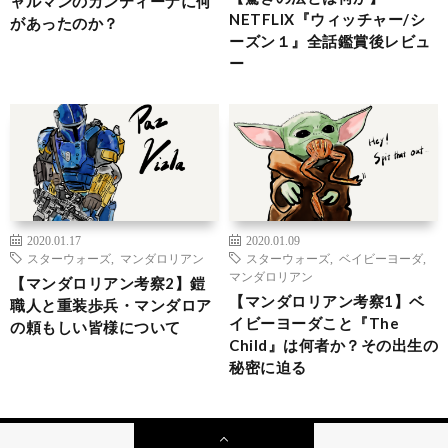
ャルマンのカンティーナに何
NETFLIX『ウィッチャー/シ
があったのか？
ーズン１』全話鑑賞後レビュ
ー
2020.01.17
2020.01.09
スターウォーズ
,
マンダロリアン
スターウォーズ
,
ベイビーヨーダ
,
マンダロリアン
【マンダロリアン考察2】鎧
【マンダロリアン考察1】ベ
職人と重装歩兵・マンダロア
イビーヨーダこと『The
の頼もしい皆様について
Child』は何者か？その出生の
秘密に迫る