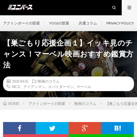
アクトンボーイの部屋
YOGIの部屋
共通コラム
PRIVACY POLICY
【巣ごもり応援企画１】イッキ見のチ
ャンス！マーベル映画おすすめ鑑賞方
法
2020.04.02
映画のコラム
MCU
,
アイアンマン
,
スパイダーマン
,
マーベル
アクトンボーイの部屋
映画のコラム
【巣ごもり応援企
HOME