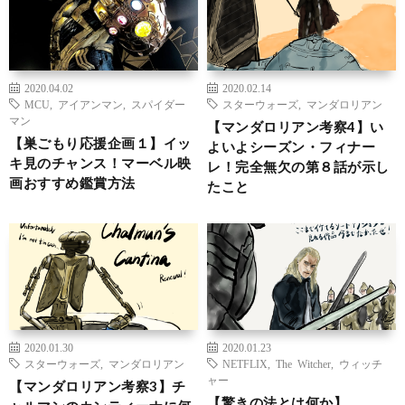
2020.04.02
2020.02.14
MCU
,
アイアンマン
,
スパイダー
スターウォーズ
,
マンダロリアン
マン
【マンダロリアン考察4】い
【巣ごもり応援企画１】イッ
よいよシーズン・フィナー
キ見のチャンス！マーベル映
レ！完全無欠の第８話が示し
画おすすめ鑑賞方法
たこと
2020.01.30
2020.01.23
スターウォーズ
,
マンダロリアン
NETFLIX
,
The Witcher
,
ウィッチ
ャー
【マンダロリアン考察3】チ
【驚きの法とは何か】