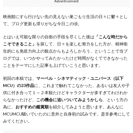
Advertisement
映画館にすら行けない先の見えない巣ごもり生活の日々に鬱々とし
て、ブログ更新も滞りがちな今日この頃。
とはいえ可能な限りの自衛の手段を尽くした後は
「こんな時だから
こそできること」
を探して、日々を楽しむ努力をした方が、精神衛
生的にも免疫力向上の観点からもよろしかろう、ということで当ブ
ログでは、いつかやってみたかったけど時間がなくてできなかった
ことをテーマにした記事も上げていこうと思います。
初回の本稿では、
マーベル・シネマティック・ユニバース（以下
MCU）の23作品
に、これまで触れてこなかった、あるいは友人や子
供に付き合って１～２本観たけどキャラクターが多すぎてわけわか
らなかったけど、
この機会に追いついてみようかしら
、という方の
為に、
おすすめの鑑賞順
を紹介してみようと思います。あんなに
MCUMCU騒いでいたのに意外と自身初の試みです。是非参考にして
みてください。