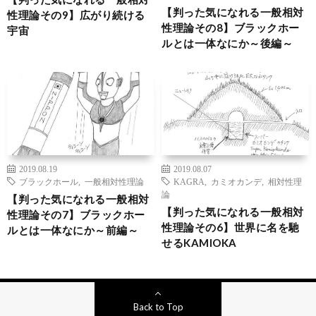
【判った気になれる一般相対
性理論その9】広がり続ける
性理論その8】ブラックホー
宇宙
ルとは一体なにか～後編～
2019.08.19
2019.08.07
ブラックホール
,
一般相対性理論
KAGRA
,
カミオカンデ
,
相対性理
論
【判った気になれる一般相対
【判った気になれる一般相対
性理論その7】ブラックホー
性理論その6】世界に名を馳
ルとは一体なにか～前編～
せるKAMIOKA
Back to Top