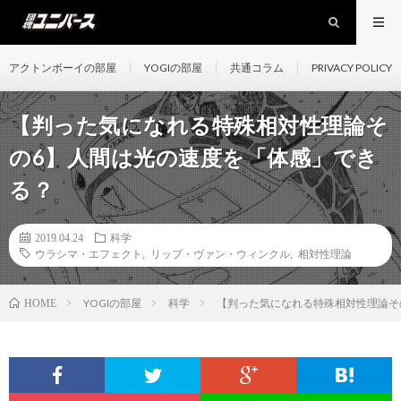
アクトンボーイの部屋
YOGIの部屋
共通コラム
PRIVACY POLICY
【判った気になれる特殊相対性理論そ
の6】人間は光の速度を「体感」でき
る？
2019.04.24
科学
ウラシマ・エフェクト
,
リップ・ヴァン・ウィンクル
,
相対性理論
YOGIの部屋
科学
【判った気になれる特殊相対性理論そ
HOME