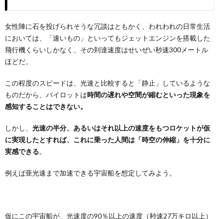
女性陣に石を投げられそうな冗談はともかく、われわれの日常生活
においては、「速いもの」といってもジェットエンジンを搭載した
飛行機くらいしかなく、その到達速度はせいぜい秒速300メートル
ほどだ。
この程度のスピードは、光速と比較すると「静止」しているような
ものだから、パイロットは
時間の遅れや空間が縮むといった現象を
感知することはできない。
しかし、
光速の半分、あるいはそれ以上の速度をもつロケットが仮
に実現したとすれば、これに乗った人間は「時空の伸縮」を十分に
実感できる
。
例えば亜光速まで加速できる宇宙船を想定してみよう。
仮にこの宇宙船が、光速度の90％以上の速度（秒速27万キロ以上）