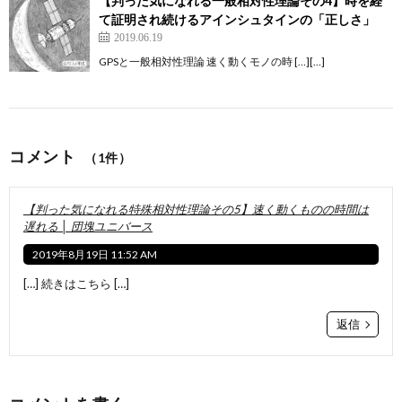
【判った気になれる一般相対性理論その4】時を経
て証明され続けるアインシュタインの「正しさ」
2019.06.19
GPSと一般相対性理論 速く動くモノの時 […][…]
コメント
（1件）
【判った気になれる特殊相対性理論その5】速く動くものの時間は
遅れる │ 団塊ユニバース
2019年8月19日 11:52 AM
[…] 続きはこちら […]
返信