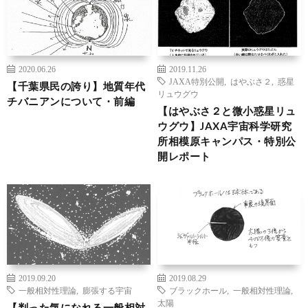
2020.06.26
2019.11.26
JAXA特別公開
,
はやぶさ２
,
惑星
【千葉県民の誇り】地質年代
リュウグウ
チバニアンについて・前編
【はやぶさ２と微小惑星リュ
ウグウ】JAXA宇宙科学研究
所相模原キャンパス・特別公
開レポート
2019.09.20
2019.08.29
一般相対性理論
,
膨張する宇宙
ブラックホール
,
一般相対性理論
,
太陽
【判った気になれる一般相対