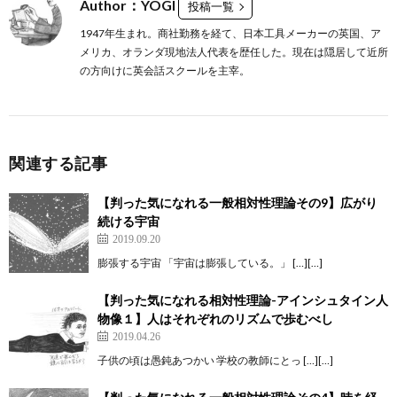
Author：YOGI
投稿一覧
1947年生まれ。商社勤務を経て、日本工具メーカーの英国、ア
メリカ、オランダ現地法人代表を歴任した。現在は隠居して近所
の方向けに英会話スクールを主宰。
関連する記事
【判った気になれる一般相対性理論その9】広がり
続ける宇宙
2019.09.20
膨張する宇宙 「宇宙は膨張している。」 […][…]
【判った気になれる相対性理論-アインシュタイン人
物像１】人はそれぞれのリズムで歩むべし
2019.04.26
子供の頃は愚鈍あつかい 学校の教師にとっ […][…]