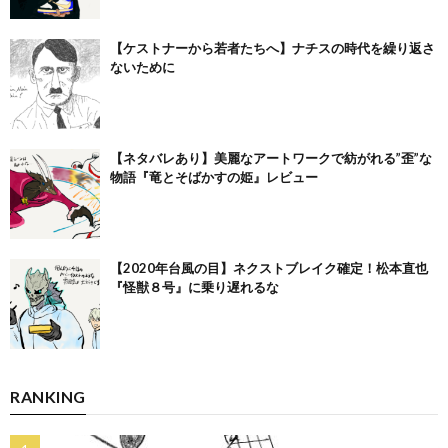
【ケストナーから若者たちへ】ナチスの時代を繰り返さ
ないために
【ネタバレあり】美麗なアートワークで紡がれる”歪”な
物語『竜とそばかすの姫』レビュー
【2020年台風の目】ネクストブレイク確定！松本直也
『怪獣８号』に乗り遅れるな
RANKING