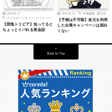
2019.01.17
2019.01.14
平成最後
,
新元号
アフタヌーンティー
,
ハイティー
【予測は不可能】改元を利用
【団塊トリビア】知ってると
した企業キャンペーンは面白
ちょっとイバれる英会話
くない
Back to Top