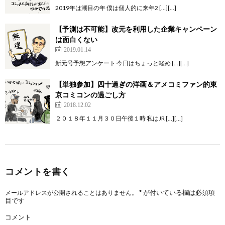
2019年は潮目の年 僕は個人的に来年2 […][…]
【予測は不可能】改元を利用した企業キャンペーン
は面白くない
2019.01.14
新元号予想アンケート 今日はちょっと軽め […][…]
【単独参加】四十過ぎの洋画＆アメコミファン的東
京コミコンの過ごし方
2018.12.02
２０１８年１１月３０日午後１時 私はJR […][…]
コメントを書く
*
が付いている欄は必須項
メールアドレスが公開されることはありません。
目です
コメント