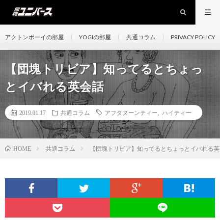
アクトンボーイの部屋
YOGIの部屋
共通コラム
PRIVACY POLICY
【団塊トリビア】知ってるとちょっ
とイバれる英会話
2019.01.17
共通コラム
アフタヌーンティー
,
ハイティー
共通コラム
【団塊トリビア】知ってるとちょっとイバれる英
HOME