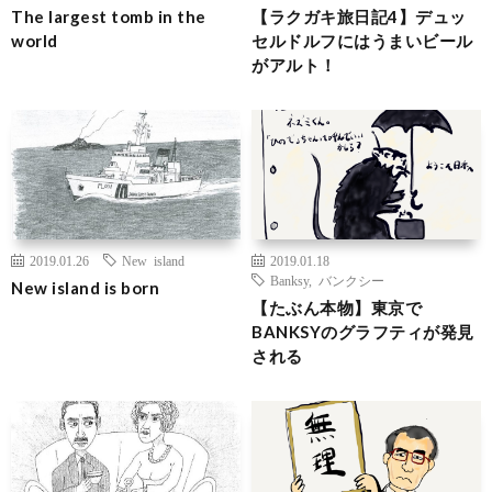
The largest tomb in the
【ラクガキ旅日記4】デュッ
world
セルドルフにはうまいビール
がアルト！
2019.01.26
New island
2019.01.18
Banksy
,
バンクシー
New island is born
【たぶん本物】東京で
BANKSYのグラフティが発見
される