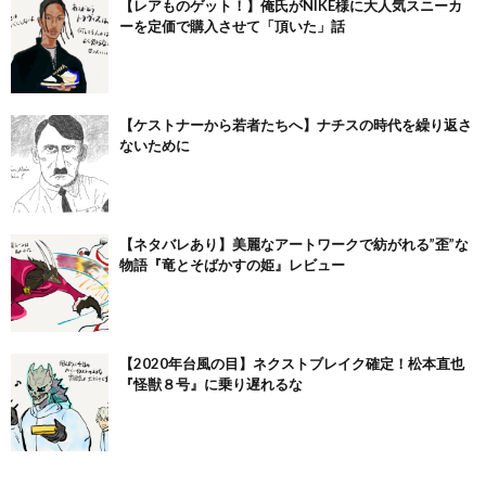
【レアものゲット！】俺氏がNIKE様に大人気スニーカ
ーを定価で購入させて「頂いた」話
【ケストナーから若者たちへ】ナチスの時代を繰り返さ
ないために
【ネタバレあり】美麗なアートワークで紡がれる”歪”な
物語『竜とそばかすの姫』レビュー
【2020年台風の目】ネクストブレイク確定！松本直也
『怪獣８号』に乗り遅れるな