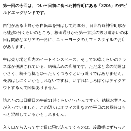
第一回の今回は、つい三日前に食べた神谷町にある「3206」のデビ
ルドエッグサンドです。
自宅がある上野から自転車を飛ばして約30分、日比谷線神谷町駅か
ら徒歩3分くらいのところ、桜田通りから第一京浜の抜け道沿いの休
日は閑静なエリアの一角に、ニューヨークのカフェスタイルのお店
があります。
中は売り場と店内のイートインスペース、そして10卓くらいのテラ
ス席が併設されている、結構広めの店舗です。ただ席と席の間隔は
小さく、椅子も机もゆったりくつろぐという造りではありません。
長居はしにくいかもしれないですね、いずれにしろぼくはテイクア
ウトするんで関係ありません。
訪れたのは日曜日の午前11時くらいだったんですが、結構お客さん
が入っていました。この辺りはオフィス街なので平日のお昼時はも
っと混雑しているかもしれません。
入り口から入ってすぐ目に飛び込んでくるのは、冷蔵棚にずらっと