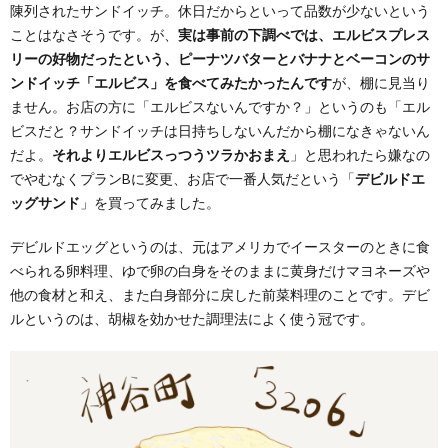
陳列されたサンドイッチ。休日だからといって品数が少ないという
ことはなさそうです。が、
実は事前の下調べでは、エルビスプレス
リーの好物だったという、ピーナツバターとバナナとベーコンのサ
ンドイッチ「エルビス」を食べてみたかったんです
が、棚に見当り
ません。お店の方に「エルビスないんですか？」というのも「エル
ビスだと？サンドイッチは日持ちしないんだから棚になきゃないん
だよ。
それよりエルビスっつうツラかおまえ
」と思われたら嫌なの
でやむなくプランBに変更、お店で一番人気だという「
デビルドエ
ッグサンド
」を買ってみました。
デビルドエッグというのは、元はアメリカでイースターのときに食
べられる卵料理、ゆで卵の白身をそのままに黄身だけマヨネーズや
他の食材と和え、また白身部分に戻した前菜料理のことです。デビ
ルというのは、胡椒を効かせた調理法によく使う冠です。