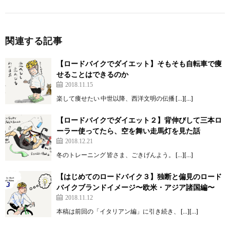
関連する記事
【ロードバイクでダイエット】そもそも自転車で痩
せることはできるのか
2018.11.15
楽して痩せたい 中世以降、西洋文明の伝播 […][…]
【ロードバイクでダイエット２】背伸びして三本ロ
ーラー使ってたら、空を舞い走馬灯を見た話
2018.12.21
冬のトレーニング 皆さま、ごきげんよう。 […][…]
【はじめてのロードバイク３】独断と偏見のロード
バイクブランドイメージ〜欧米・アジア諸国編〜
2018.11.12
本稿は前回の「イタリアン編」に引き続き、 […][…]