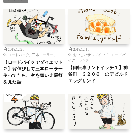
2018.12.21
2018.12.11
ロードバイク
,
三本ローラー」
おいしいサンドイッチ
,
ロードバ
イク ランチ
【ロードバイクでダイエット
【自転車サンドイッチ１】神
２】背伸びして三本ローラー
谷町「３２０６」のデビルド
使ってたら、空を舞い走馬灯
エッグサンド
を見た話