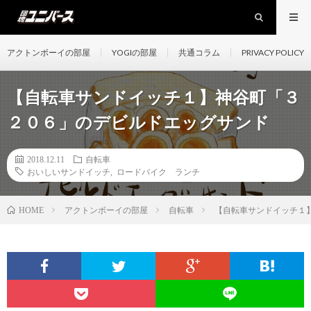
アクトンボーイの部屋
YOGIの部屋
共通コラム
PRIVACY POLICY
【自転車サンドイッチ１】神谷町「３
２０６」のデビルドエッグサンド
2018.12.11
自転車
おいしいサンドイッチ
,
ロードバイク ランチ
アクトンボーイの部屋
自転車
【自転車サンドイッチ１
HOME