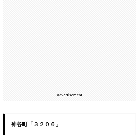
Advertisement
神谷町「３２０６」