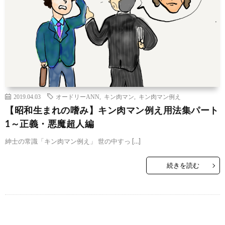
2019.04.03
オードリーANN
,
キン肉マン
,
キン肉マン例え
【昭和生まれの嗜み】キン肉マン例え用法集パート
1～正義・悪魔超人編
紳士の常識「キン肉マン例え」 世の中すっ […]
続きを読む