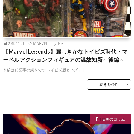
2019.11.21
MARVEL
,
Toy Biz
【Marvel Legends】麗しきかなトイビズ時代・マ
ーベルアクションフィギュアの温故知新～後編～
本稿は前記事の続きです トイビズ版とハズ […]
続きを読む
映画のコラム