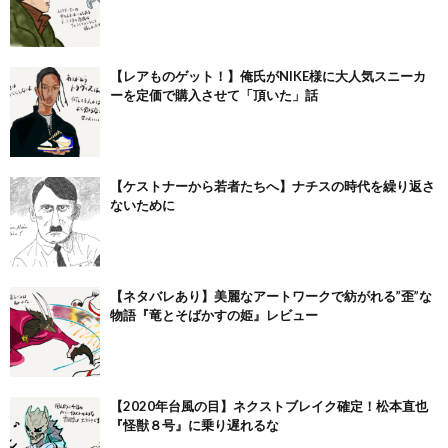
【レアものゲット！】俺氏がNIKE様に大人気スニーカ
ーを定価で購入させて「頂いた」話
【ケストナーから若者たちへ】ナチスの時代を繰り返さ
ないために
【ネタバレあり】美麗なアートワークで紡がれる”歪”な
物語『竜とそばかすの姫』レビュー
【2020年台風の目】ネクストブレイク確定！松本直也
『怪獣８号』に乗り遅れるな