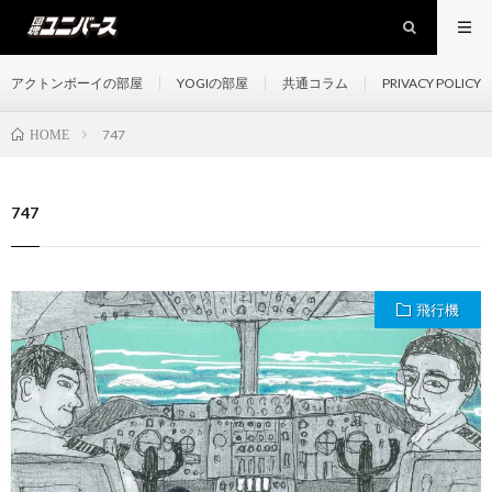
アクトンボーイの部屋
YOGIの部屋
共通コラム
PRIVACY POLICY
747
HOME
747
飛行機