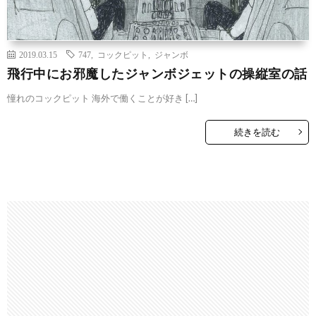
2019.03.15
747
,
コックピット
,
ジャンボ
飛行中にお邪魔したジャンボジェットの操縦室の話
憧れのコックピット 海外で働くことが好き […]
続きを読む