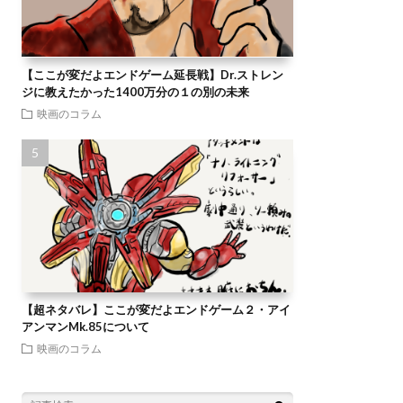
【ここが変だよエンドゲーム延長戦】Dr.ストレン
ジに教えたかった1400万分の１の別の未来
映画のコラム
【超ネタバレ】ここが変だよエンドゲーム２・アイ
アンマンMk.85について
映画のコラム