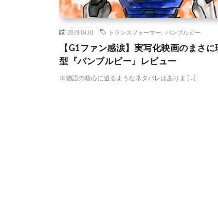
2019.04.01
トランスフォーマー
,
バンブルビー
【G1ファン感涙】実写化映画のまさに
型『バンブルビー』レビュー
※物語の核心に迫るようなネタバレはありま […]