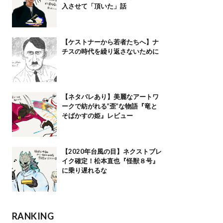
入させて「頂いた」話
【ケストナーから若者たちへ】ナ
チスの時代を繰り返さないために
【ネタバレあり】美麗なアートワ
ークで紡がれる”歪”な物語『竜と
そばかすの姫』レビュー
【2020年台風の目】ネクストブレ
イク確定！松本直也『怪獣８号』
に乗り遅れるな
RANKING