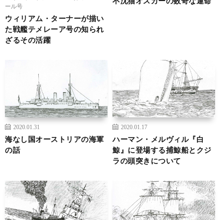
不沈猫オスカーの数奇な運命
ール号
ウィリアム・ターナーが描い
た戦艦テメレーア号の知られ
ざるその活躍
2020.01.31
2020.01.17
海なし国オーストリアの海軍
ハーマン・メルヴィル『白
の話
鯨』に登場する捕鯨船とクジ
ラの頭突きについて