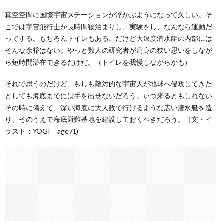
真空空間に国際宇宙ステーションが浮かぶようになって久しい。そ
こでは宇宙飛行士が長時間寝泊まりし、実験をし、なんなら運動だ
ってする。もちろんトイレもある。だけど大深度潜水艇の内部には
そんな余裕はない。やっと数人の研究者が肩身の狭い思いをしなが
ら短時間滞在できるだけだ。（トイレを我慢しながらかも）
それで思うのだけど、もしも敵対的な宇宙人が地球へ侵攻してきた
としても海底までには手を出せないだろう。いつ来るともしれない
その時に備えて、深い海底に大人数で行けるような広い潜水艇を造
り、そのうえで海底避難基地を建設しておくべきだろう。（文・イ
ラスト：YOGI age71)