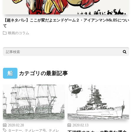
【超ネタバレ】ここが変だよエンドゲーム２・アイアンマンMk.85につい
て
映画のコラム
船
カテゴリの最新記事
2020.02.28
2020.02.13
ターナー
,
テメレーア号
,
テメレ