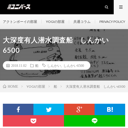
アクトンボーイの部屋
YOGIの部屋
共通コラム
PRIVACY POLICY
大深度有人潜水調査船 しんかい
6500
2018.11.02
船
しんかい
,
しんかい6500
YOGIの部屋
船
大深度有人潜水調査船 しんかい6500
HOME