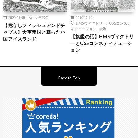
2020.01.08
タラ戦争
2019.12.19
HMSヴィクトリー
,
USSコンステ
【危うしフィッシュアンドチ
ィテューション
,
旗艦
ップス】大英帝国と戦った小
【旗艦の話】HMSヴィクトリ
国アイスランド
ーとUSSコンスティテューシ
ョン
Back to Top