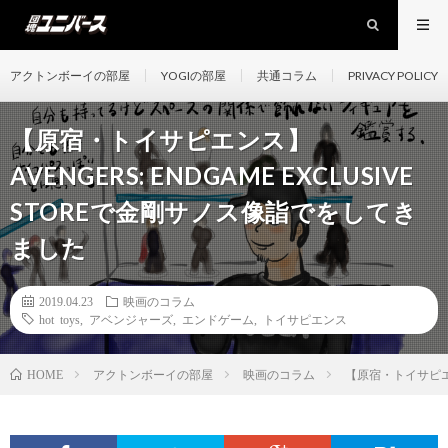
アクトンボーイの部屋
YOGIの部屋
共通コラム
PRIVACY POLICY
【原宿・トイサピエンス】
AVENGERS: ENDGAME EXCLUSIVE
STOREで金剛サノス像詣でをしてき
ました
2019.04.23
映画のコラム
hot toys
,
アベンジャーズ
,
エンドゲーム
,
トイサピエンス
アクトンボーイの部屋
映画のコラム
【原宿・トイサピエンス
HOME