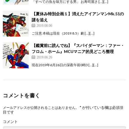
「すべての魚を味方にする男」 お寿司屋さ […][…]
【夏休み特別企画１】消えたアイアンマンMk.51の
謎を追え
2019.08.06
ご注意 本稿は現在（2019.8.5）劇 […][…]
【鑑賞前に読んでね】『スパイダーマン：ファー・
フロム・ホーム』MCUマニア的見どころ整理
2019.06.26
現在2019年6月26日の深夜午前0時3 […][…]
コメントを書く
*
が付いている欄は必須項
メールアドレスが公開されることはありません。
目です
コメント