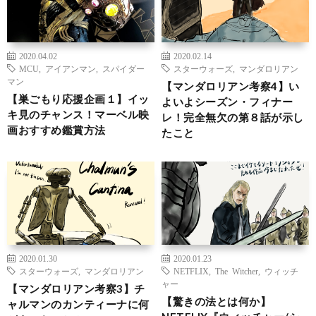
2020.04.02
2020.02.14
MCU
,
アイアンマン
,
スパイダー
スターウォーズ
,
マンダロリアン
マン
【マンダロリアン考察4】い
【巣ごもり応援企画１】イッ
よいよシーズン・フィナー
キ見のチャンス！マーベル映
レ！完全無欠の第８話が示し
画おすすめ鑑賞方法
たこと
2020.01.30
2020.01.23
スターウォーズ
,
マンダロリアン
NETFLIX
,
The Witcher
,
ウィッチ
ャー
【マンダロリアン考察3】チ
【驚きの法とは何か】
ャルマンのカンティーナに何