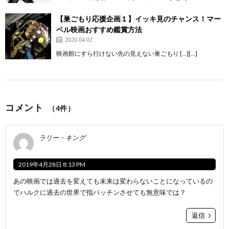
【巣ごもり応援企画１】イッキ見のチャンス！マー
ベル映画おすすめ鑑賞方法
2020.04.02
映画館にすら行けない先の見えない巣ごもり […][…]
コメント
（4件）
ラリー・キング
2019年4月28日 8:13 PM
あの映画では過去を変えても未来は変わらないことになっているの
でハルクに過去の世界で指パッチンさせても無意味では？
返信