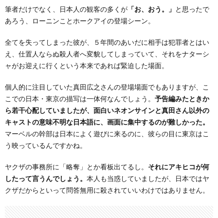
筆者だけでなく、日本人の観客の多くが
「お、おう。」
と思ったで
あろう、ローニンことホークアイの登場シーン。
全てを失ってしまった彼が、５年間のあいだに相手は犯罪者とはい
え、仕置人ならぬ殺人者へ変貌してしまっていて、それをナターシ
ャがお迎えに行くという本来であれば緊迫した場面。
個人的に注目していた真田広之さんの登場場面でもありますが、こ
こでの日本・東京の描写は一体何なんでしょう。
予告編みたときか
ら若干心配していましたが、面白いネオンサインと真田さん以外の
キャストの意味不明な日本語に、画面に集中するのが難しかった。
マーベルの幹部は日本によく遊びに来るのに、彼らの目に東京はこ
う映っているんですかね。
ヤクザの事務所に「略奪」とか看板出てるし。
それにアキヒコが何
したって言うんでしょう。
本人も当惑していましたが、日本ではヤ
クザだからといって問答無用に殺されていいわけではありません。