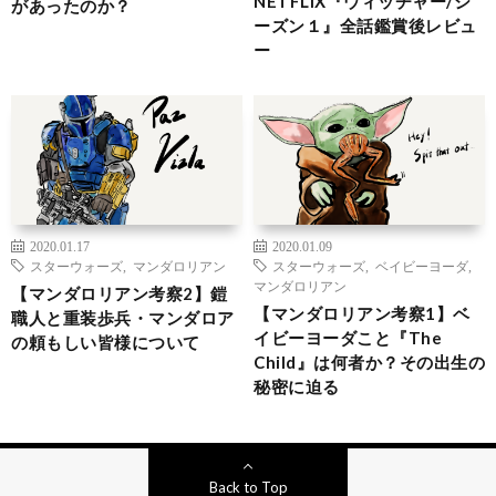
NETFLIX『ウィッチャー/シ
があったのか？
ーズン１』全話鑑賞後レビュ
ー
2020.01.17
2020.01.09
スターウォーズ
,
マンダロリアン
スターウォーズ
,
ベイビーヨーダ
,
マンダロリアン
【マンダロリアン考察2】鎧
【マンダロリアン考察1】ベ
職人と重装歩兵・マンダロア
イビーヨーダこと『The
の頼もしい皆様について
Child』は何者か？その出生の
秘密に迫る
Back to Top