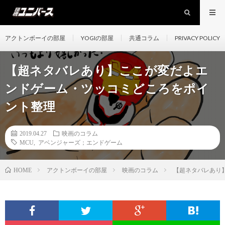
アクトンボーイの部屋
YOGIの部屋
共通コラム
PRIVACY POLICY
【超ネタバレあり】ここが変だよエ
ンドゲーム・ツッコミどころをポイ
ント整理
2019.04.27
映画のコラム
MCU
,
アベンジャーズ；エンドゲーム
アクトンボーイの部屋
映画のコラム
【超ネタバレあり
HOME