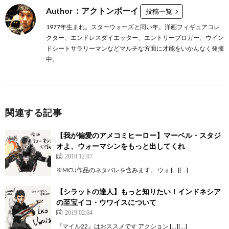
Author：アクトンボーイ
投稿一覧
1977年生まれ。スターウォーズと同い年。洋画フィギュアコレ
クター、エンドレスダイエッター、エントリーブロガー、ウイン
ドシートサラリーマンなどマルチな方面に才能をいかんなく発揮
中。
関連する記事
【我が偏愛のアメコミヒーロー】マーベル・スタジ
オよ、ウォーマシンをもっと出してくれ
2018.12.07
※MCU作品のネタバレを含みます。 ウォ […][…]
【シラットの達人】もっと知りたい！インドネシア
の至宝イコ・ウワイスについて
2019.02.04
『マイル22』はおススメです アクション […][…]