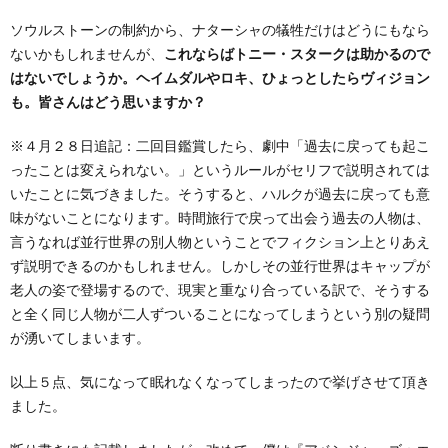
ソウルストーンの制約から、ナターシャの犠牲だけはどうにもなら
ないかもしれませんが、
これならばトニー・スタークは助かるので
はないでしょうか。ヘイムダルやロキ、ひょっとしたらヴィジョン
も。皆さんはどう思いますか？
※４月２８日追記：二回目鑑賞したら、劇中「過去に戻っても起こ
ったことは変えられない。」というルールがセリフで説明されては
いたことに気づきました。そうすると、ハルクが過去に戻っても意
味がないことになります。時間旅行で戻って出会う過去の人物は、
言うなれば並行世界の別人物ということでフィクション上とりあえ
ず説明できるのかもしれません。しかしその並行世界はキャップが
老人の姿で登場するので、現実と重なり合っている訳で、そうする
と全く同じ人物が二人ずついることになってしまうという別の疑問
が湧いてしまいます。
以上５点、気になって眠れなくなってしまったので挙げさせて頂き
ました。