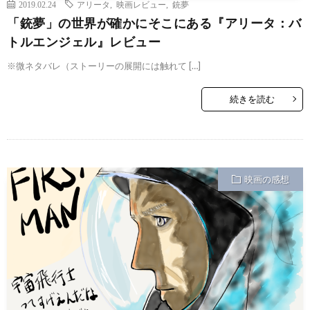
2019.02.24
アリータ
,
映画レビュー
,
銃夢
「銃夢」の世界が確かにそこにある『アリータ：バ
トルエンジェル』レビュー
※微ネタバレ（ストーリーの展開には触れて […]
続きを読む
映画の感想