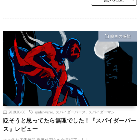
映画の感想
2019.03.08
spider-verse
,
スパイダーバース
,
スパイダーマン
貶そうと思ってたら無理でした！『スパイダーバー
ス』レビュー
大々的な広告展開 近年公開された長編アニ […]