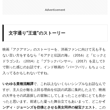
Advertisement
文字通り“王道”のストーリー
映画『アクアマン』のストーリーを、洋画ファンに向けて元も子も
ない言い方をするなら『モアナと伝説の海』（2016）と『ヒックと
ドラゴン2』（2014）と『ブラックパンサー』（2017）を足して3
で割った感じのお話です。インド映画の『バーフバリ』もちょっと
入ってるかもしれないですね。
いわゆる貴種流離譚
で、これ以上ないくらいシンプルなお話なんで
すが、主人公が敵を上回る理由を伝説の武器に集約した上で、映画
の大半をその武器探しの冒険にしてしまったことが逆にとても良か
ったと思います。前述した凝った舞台立てもあいまって、どこか
イ
ンディ・ジョーンズを彷彿とさせる美女同伴の秘宝クエスト
。この