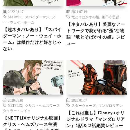
2022.01.17
2021.07.19
MARVEL
,
スパイダーマン
,
ノ
竜とそばかすの姫
,
細田守監督
ー・ウェイ・ホーム
【ネタバレあり】美麗なアー
【超ネタバレあり】『スパイ
トワークで紡がれる”歪”な物
ダーマン：ノー・ウェイ・ホ
語『竜とそばかすの姫』レビ
ーム』は傑作だけど好きじゃ
ュー
ない
2020.05.01
2020.01.07
NETFLIX
,
クリス・ヘムズワース
,
スターウォーズ
,
マンダロリアン
タイラー・レイク
【これは癒し】Disney+オリ
【NETFLIXオリジナル映画】
ジナルドラマ『マンダロリア
クリス・ヘムズワース主演
ン』1話＆２話絶賛レビュー