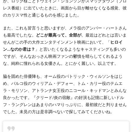
が、ロック様ことドウェイン・ジョンソンがスマックダウン（プロ
レス番組）に出ていたときに、画面から目が離せなくなる感覚、彼
のカリスマ性と通じるものを感じました。
また、これも皆言うと思いますが、メラ役のアンバー・ハートさん
も最高でしたな。
どこが最高って、全部が
。最近はどれとは言いま
せんがこの手の大作エンタテインメント映画において、「
ヒロイ
ン…なのか君は？
」と言いたくなるようなキャスティングも多いの
ですが、そんなおっさん映画ファンの鬱憤を晴らしてくれるよう
な、純粋に憧れられる女優さん。とにかく麗しい。以上です。
脇を固めた俳優陣も、オーム役のパトリック・ウィルソンをはじ
め、バルコ役のウィリアム・デフォー、トム・カリー役のテムエ
ラ・モリソン、アトランナ女王役のニコール・キッドマンとみんな
良かったです。『クリード/炎の宿敵』の好演も記憶に新しいドル
フ・ラングレンはあまりのハマりっぷりに、最初彼だと判りません
でした。未見の方は是非調べないで探してみてくださいね。