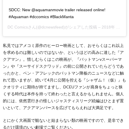
SDCC: New @aquamanmovie trailer released online!
#Aquaman #dccomics #BlackManta
DC Comics
さん(@dcnewsfeed)がシェアした投稿 –
2018年 7月月21日午後2時50分PDT
私見ではアメコミ原作のヒーロー映画として、おそらくはこれ以上
を求めるのは難しいのではないか、というほどの高みに達した『ア
クアマン』。惜しむらくはこの映画が、『バットマンvスーパーマ
ン』や『スーサイドスクワッド』の前に公開されていたらどうであ
ったかと、ベン・アフレックのバットマン降板のニュースなどに触
れて思いますが、続いて4月に公開を控える『シャザム！（仮）』も
クオリティに期待が持てますし、DCEUファンが肩身をちょっと狭
くする時代は本作を持って終わったと言えるかもしれません。個人
的には、依然雲行きの怪しいジャスティスリーグ続編はひとまず置
いといて、アクアマンバースを広げてもらえれば大満足です。
とにかく大画面で観ないと始まらない類の映画ですので、是非でき
るだけ環境のいい劇場でご覧ください。