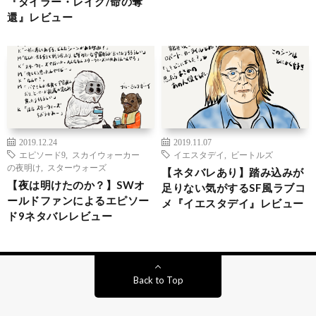
『タイラー・レイク/命の奪
還』レビュー
2019.12.24
2019.11.07
エピソード9
,
スカイウォーカー
イエスタデイ
,
ビートルズ
の夜明け
,
スターウォーズ
【ネタバレあり】踏み込みが
【夜は明けたのか？】SWオ
足りない気がするSF風ラブコ
ールドファンによるエピソー
メ『イエスタデイ』レビュー
ド9ネタバレレビュー
Back to Top