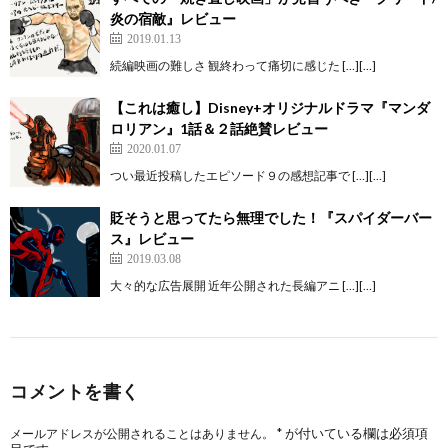
炎の宿敵』レビュー
2019.01.13
続編映画の難しさ 観終わって痛切に感じた […][…]
【これは癒し】Disney+オリジナルドラマ『マンダ
ロリアン』1話＆２話絶賛レビュー
2020.01.07
つい最近投稿したエピソード９の感想記事で […][…]
貶そうと思ってたら無理でした！『スパイダーバー
ス』レビュー
2019.03.08
大々的な広告展開 近年公開された長編アニ […][…]
コメントを書く
*
が付いている欄は必須項
メールアドレスが公開されることはありません。