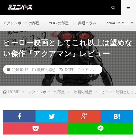
アクトンボーイの部屋
YOGIの部屋
共通コラム
PRIVACY POLICY
ヒーロー映画としてこれ以上は望めな
い傑作『アクアマン』レビュー
2019.02.12
映画の感想
DCEU
,
アクアマン
アクトンボーイの部屋
映画の感想
ヒーロー映画として
HOME