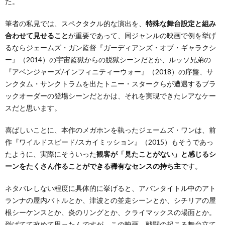
た。
筆者の私見では、スペクタクル的な演出を、
特殊な舞台設定と組み
合わせて見せること
が重要であって、同ジャンルの映画で例を挙げ
るならジェームズ・ガン監督『ガーディアンズ・オブ・ギャラクシ
ー』（2014）の宇宙監獄からの脱獄シーンだとか、ルッソ兄弟の
『アベンジャーズ/インフィニティーウォー』（2018）の序盤、サ
ンクタム・サンクトラムを出たトニー・スタークらが遭遇するブラ
ックオーダーの登場シーンだとかは、それを実現できたレアなケー
スだと思います。
喜ばしいことに、本作のメガホンを執ったジェームズ・ワンは、前
作『ワイルドスピード/スカイミッション』（2015）もそうであっ
たように、実際にそういった
観客が「見たことがない」と感じるシ
ーンをたくさん作ることができる稀有なセンスの持ち主
です。
ネタバレしない程度に具体的に挙げると、アバンタイトル中のアト
ランナの屋内バトルとか、津波との並走シーンとか、シチリアの屋
根シーケンスとか、炎のリングとか、クライマックスの場面とか。
挙げてて改めて思ったんですが、この映画、戦闘の起こる舞台立て