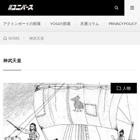
アクトンボーイの部屋
YOGIの部屋
共通コラム
PRIVACY POLICY
神武天皇
HOME
神武天皇
人物