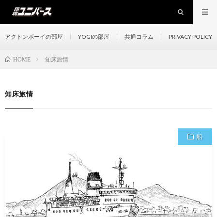
アクトンボーイの部屋
YOGIの部屋
共通コラム
PRIVACY POLICY
知床旅情
HOME
知床旅情
船