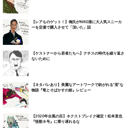
【レアものゲット！】俺氏がNIKE様に大人気スニーカ
ーを定価で購入させて「頂いた」話
【ケストナーから若者たちへ】ナチスの時代を繰り返さ
ないために
【ネタバレあり】美麗なアートワークで紡がれる”歪”な
物語『竜とそばかすの姫』レビュー
【2020年台風の目】ネクストブレイク確定！松本直也
『怪獣８号』に乗り遅れるな