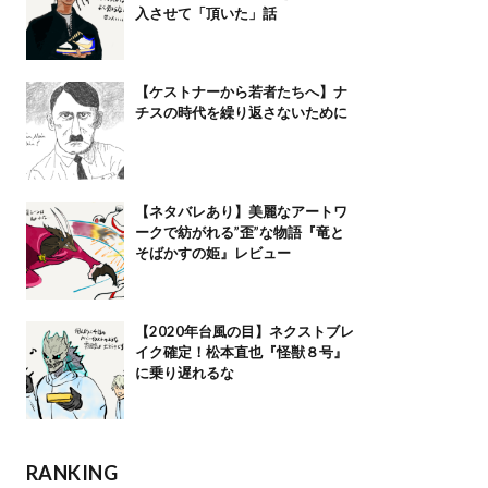
入させて「頂いた」話
【ケストナーから若者たちへ】ナ
チスの時代を繰り返さないために
【ネタバレあり】美麗なアートワ
ークで紡がれる”歪”な物語『竜と
そばかすの姫』レビュー
【2020年台風の目】ネクストブレ
イク確定！松本直也『怪獣８号』
に乗り遅れるな
RANKING