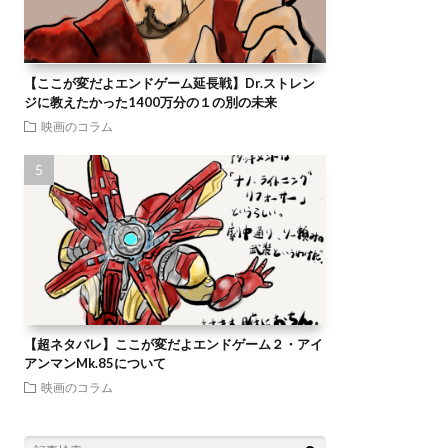
【ここが変だよエンドゲーム延長戦】Dr.ストレン
ジに教えたかった1400万分の１の別の未来
映画のコラム
【超ネタバレ】ここが変だよエンドゲーム２・アイ
アンマンMk.85について
映画のコラム