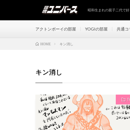
昭和生まれの親子二代で好
アクトンボーイの部屋
YOGIの部屋
共通コ
キン消し
HOME
キン消し
T