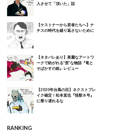
入させて「頂いた」話
【ケストナーから若者たちへ】ナ
チスの時代を繰り返さないために
【ネタバレあり】美麗なアートワ
ークで紡がれる”歪”な物語『竜と
そばかすの姫』レビュー
【2020年台風の目】ネクストブレ
イク確定！松本直也『怪獣８号』
に乗り遅れるな
RANKING