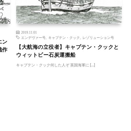
2019.11.01
エンデヴァー号
,
キャプテン・クック
,
レゾリューション号
エン
【大航海の立役者】キャプテン・クックと
礁作
ウィットビー石炭運搬船
キャプテン・クック何した人ぞ 英国海軍に […]