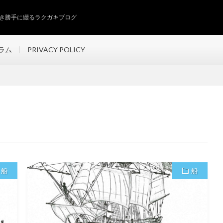
き勝手に綴るラクガキブログ
ラム
PRIVACY POLICY
船
船