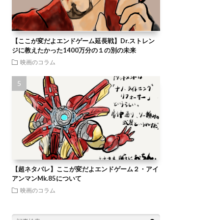
【ここが変だよエンドゲーム延長戦】Dr.ストレン
ジに教えたかった1400万分の１の別の未来
映画のコラム
【超ネタバレ】ここが変だよエンドゲーム２・アイ
アンマンMk.85について
映画のコラム