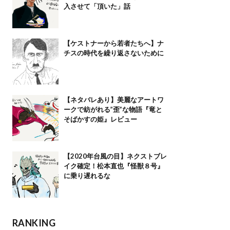
入させて「頂いた」話
【ケストナーから若者たちへ】ナ
チスの時代を繰り返さないために
【ネタバレあり】美麗なアートワ
ークで紡がれる”歪”な物語『竜と
そばかすの姫』レビュー
【2020年台風の目】ネクストブレ
イク確定！松本直也『怪獣８号』
に乗り遅れるな
RANKING