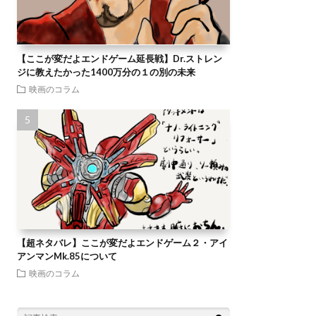
【ここが変だよエンドゲーム延長戦】Dr.ストレン
ジに教えたかった1400万分の１の別の未来
映画のコラム
【超ネタバレ】ここが変だよエンドゲーム２・アイ
アンマンMk.85について
映画のコラム