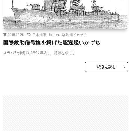
2018.12.26
日本海軍
,
艦これ
,
駆逐艦イカヅチ
国際救助信号旗を掲げた駆逐艦いかづち
スラバヤ沖海戦 1942年2月、資源を求 […]
続きを読む