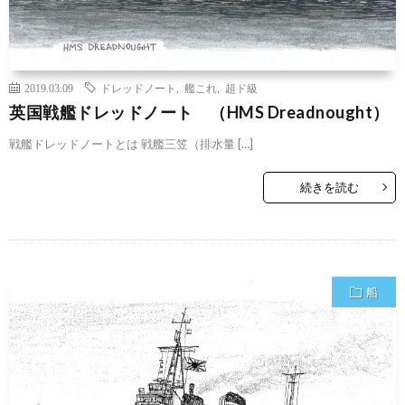
2019.03.09
ドレッドノート
,
艦これ
,
超ド級
英国戦艦ドレッドノート （HMS Dreadnought）
戦艦ドレッドノートとは 戦艦三笠（排水量 […]
続きを読む
船