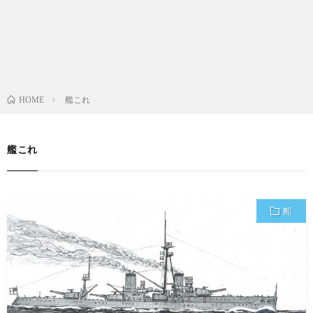
艦これ
HOME
艦これ
船