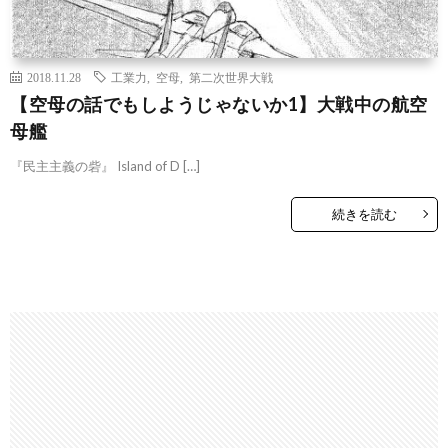
2018.11.28
工業力
,
空母
,
第二次世界大戦
【空母の話でもしようじゃないか1】大戦中の航空
母艦
『民主主義の砦』 Island of D […]
続きを読む