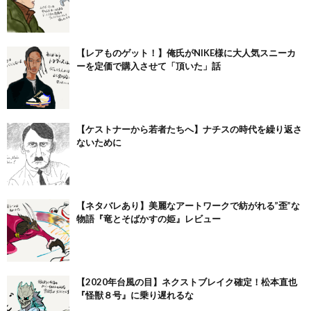
【レアものゲット！】俺氏がNIKE様に大人気スニーカ
ーを定価で購入させて「頂いた」話
【ケストナーから若者たちへ】ナチスの時代を繰り返さ
ないために
【ネタバレあり】美麗なアートワークで紡がれる”歪”な
物語『竜とそばかすの姫』レビュー
【2020年台風の目】ネクストブレイク確定！松本直也
『怪獣８号』に乗り遅れるな