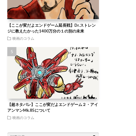
【ここが変だよエンドゲーム延長戦】Dr.ストレン
ジに教えたかった1400万分の１の別の未来
映画のコラム
【超ネタバレ】ここが変だよエンドゲーム２・アイ
アンマンMk.85について
映画のコラム