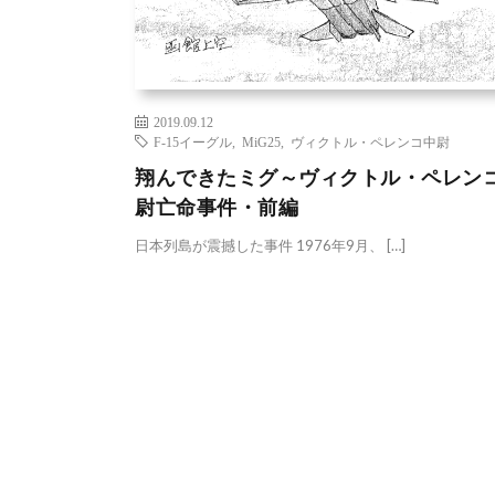
2019.09.12
F-15イーグル
,
MiG25
,
ヴィクトル・ペレンコ中尉
翔んできたミグ～ヴィクトル・ペレン
尉亡命事件・前編
日本列島が震撼した事件 1976年9月、 […]