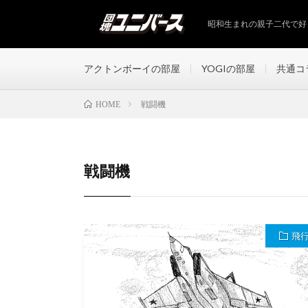
昭和生まれの親子二代で好
アクトンボーイの部屋
YOGIの部屋
共通コ
戦闘機
HOME
戦闘機
飛