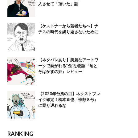
入させて「頂いた」話
【ケストナーから若者たちへ】ナ
チスの時代を繰り返さないために
【ネタバレあり】美麗なアートワ
ークで紡がれる”歪”な物語『竜と
そばかすの姫』レビュー
【2020年台風の目】ネクストブレ
イク確定！松本直也『怪獣８号』
に乗り遅れるな
RANKING