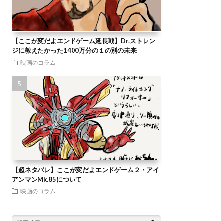
【ここが変だよエンドゲーム延長戦】Dr.ストレン
ジに教えたかった1400万分の１の別の未来
映画のコラム
【超ネタバレ】ここが変だよエンドゲーム２・アイ
アンマンMk.85について
映画のコラム