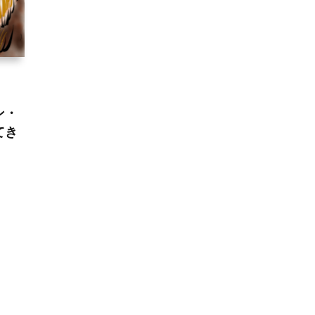
ン・
てき