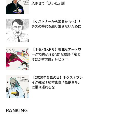
入させて「頂いた」話
【ケストナーから若者たちへ】ナ
チスの時代を繰り返さないために
【ネタバレあり】美麗なアートワ
ークで紡がれる”歪”な物語『竜と
そばかすの姫』レビュー
【2020年台風の目】ネクストブレ
イク確定！松本直也『怪獣８号』
に乗り遅れるな
RANKING