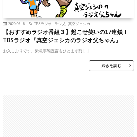
2020.06.18
TBSラジオ
,
ラジ父
,
真空ジェシカ
【おすすめラジオ番組３】起こせ笑いの17連鎖！
TBSラジオ『真空ジェシカのラジオ父ちゃん』
お久しぶりです。緊急事態宣言もひとまず終 […]
続きを読む