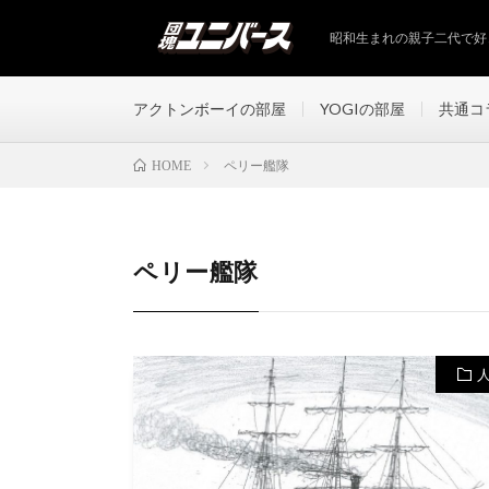
昭和生まれの親子二代で好
アクトンボーイの部屋
YOGIの部屋
共通コ
ペリー艦隊
HOME
ペリー艦隊