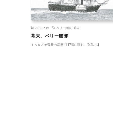
2019.02.19
ペリー艦隊
,
幕末
幕末、ペリー艦隊
１８５３年青天の霹靂 江戸湾に現れ、列島 […]