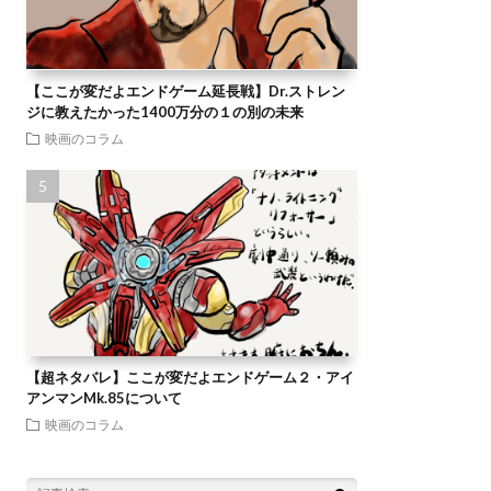
【ここが変だよエンドゲーム延長戦】Dr.ストレン
ジに教えたかった1400万分の１の別の未来
映画のコラム
【超ネタバレ】ここが変だよエンドゲーム２・アイ
アンマンMk.85について
映画のコラム