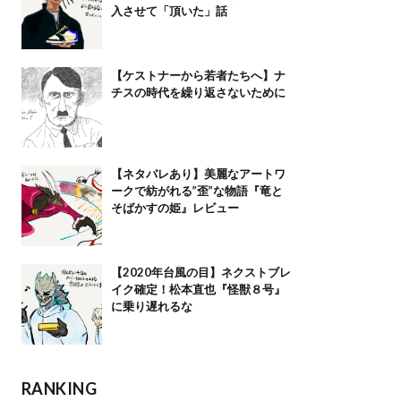
入させて「頂いた」話
【ケストナーから若者たちへ】ナ
チスの時代を繰り返さないために
【ネタバレあり】美麗なアートワ
ークで紡がれる”歪”な物語『竜と
そばかすの姫』レビュー
【2020年台風の目】ネクストブレ
イク確定！松本直也『怪獣８号』
に乗り遅れるな
RANKING