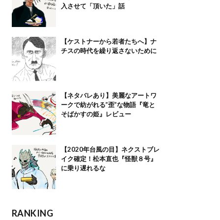
入させて「頂いた」話
【ケストナーから若者たちへ】ナ
チスの時代を繰り返さないために
【ネタバレあり】美麗なアートワ
ークで紡がれる”歪”な物語『竜と
そばかすの姫』レビュー
【2020年台風の目】ネクストブレ
イク確定！松本直也『怪獣８号』
に乗り遅れるな
RANKING