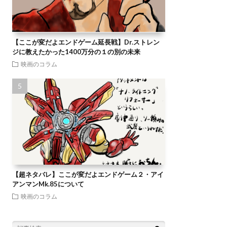
【ここが変だよエンドゲーム延長戦】Dr.ストレン
ジに教えたかった1400万分の１の別の未来
映画のコラム
【超ネタバレ】ここが変だよエンドゲーム２・アイ
アンマンMk.85について
映画のコラム