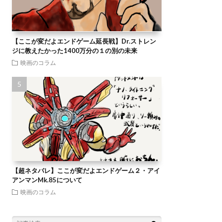
【ここが変だよエンドゲーム延長戦】Dr.ストレン
ジに教えたかった1400万分の１の別の未来
映画のコラム
【超ネタバレ】ここが変だよエンドゲーム２・アイ
アンマンMk.85について
映画のコラム