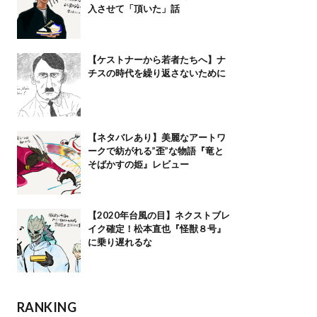
入させて「頂いた」話
【ケストナーから若者たちへ】ナ
チスの時代を繰り返さないために
【ネタバレあり】美麗なアートワ
ークで紡がれる”歪”な物語『竜と
そばかすの姫』レビュー
【2020年台風の目】ネクストブレ
イク確定！松本直也『怪獣８号』
に乗り遅れるな
RANKING